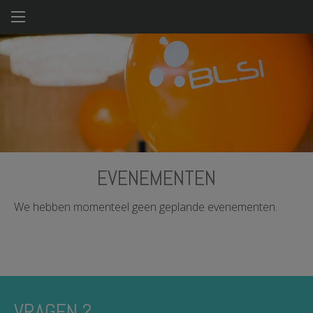
Overslaan
en
naar
de
inhoud
gaan
EVENEMENTEN
We hebben momenteel geen geplande evenementen.
VRAGEN ?