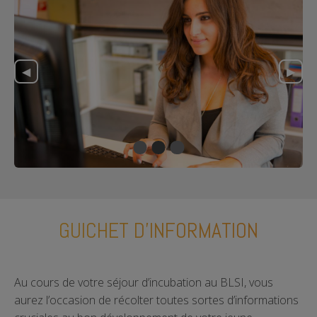
◀︎
▶︎
Previous Slide
Next 
GUICHET D'INFORMATION
Au cours de votre séjour d’incubation au BLSI, vous
aurez l’occasion de récolter toutes sortes d’informations