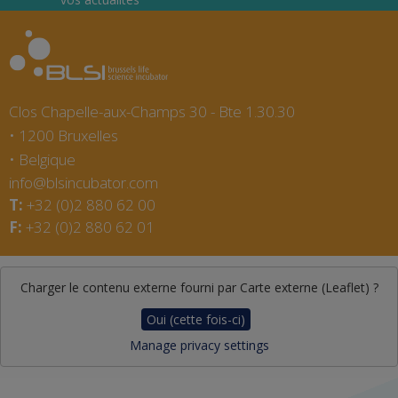
Clos Chapelle-aux-Champs 30 - Bte 1.30.30
1200
Bruxelles
Belgique
info@blsincubator.com
+32 (0)2 880 62 00
+32 (0)2 880 62 01
Charger le contenu externe fourni par
Carte externe (Leaflet)
?
Oui (cette fois-ci)
Manage privacy settings