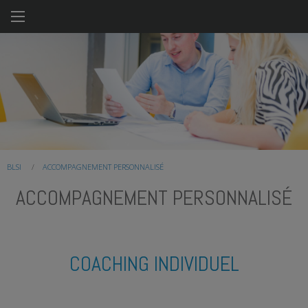
Aller
au
contenu
principal
YOU
BLSI
ACCOMPAGNEMENT PERSONNALISÉ
ARE
ACCOMPAGNEMENT PERSONNALISÉ
HERE
COACHING INDIVIDUEL