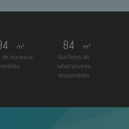
9
4
8
4
m²
m²
s de bureaux
Surfaces de
ponibles
laboratoires
disponibles