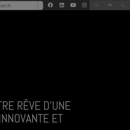
rch

EN
FR
NL
TRE RÊVE D'UNE
INNOVANTE ET