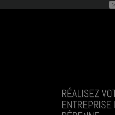
Sea
pen
pen
pen
RÉALISEZ VO
ENTREPRISE 