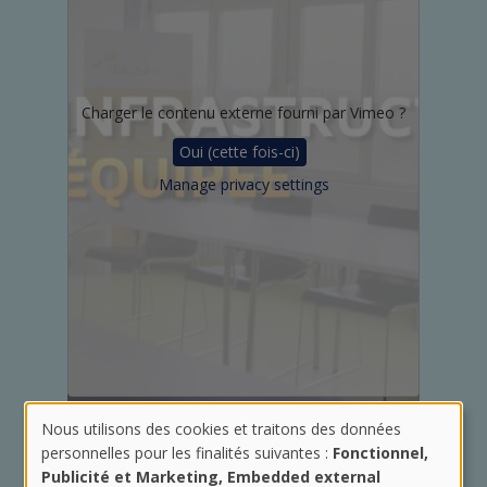
Charger le contenu externe fourni par
Vimeo
?
Oui (cette fois-ci)
Manage privacy settings
Nous utilisons des cookies et traitons des données
Utilisation
personnelles pour les finalités suivantes :
Fonctionnel,
CONTACTEZ-NOUS
Publicité et Marketing, Embedded external