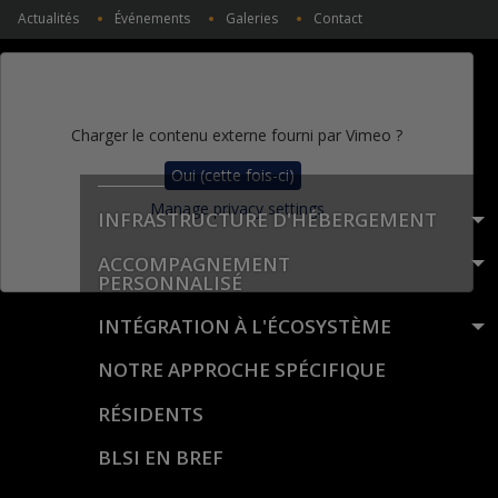
Aller
Utils
Actualités
Événements
Galeries
Contact
au
Remote
contenu
video
principal
URL
Charger le contenu externe fourni par
Vimeo
?
Oui (cette fois-ci)
Manage privacy settings
MAIN
INFRASTRUCTURE D'HÉBERGEMENT
o
NAVIGATION
ACCOMPAGNEMENT
o
PERSONNALISÉ
INTÉGRATION À L'ÉCOSYSTÈME
o
NOTRE APPROCHE SPÉCIFIQUE
RÉSIDENTS
BLSI EN BREF